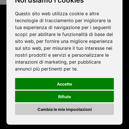
Noi usiamo i cookies
secs
secs
Toggle
Toggle
Mute
Fullscreen
Questo sito web utilizza cookie e altre
tecnologie di tracciamento per migliorare la
tua esperienza di navigazione per i seguenti
scopi:
per abilitare le funzionalità di base del
sito web
,
per fornire una migliore esperienza
sul sito web
,
per misurare il tuo interesse nei
nostri prodotti e servizi e personalizzare le
interazioni di marketing
,
per pubblicare
annunci più pertinenti per te
.
Accetto
Rifiuto
CHIUDI VIDEO
Cambia le mie impostazioni