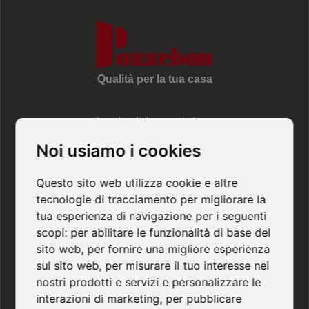
Qualità per la tua casa
Pozzebon Falegnameria S.n.c.
Via Cal di Mezzo, 58 - 31050 - Miane TV
Noi usiamo i cookies
Tel / Fax 0438 893 895 - info@pozzebonsnc.it
Questo sito web utilizza cookie e altre
P.IVA: 03022490266
tecnologie di tracciamento per migliorare la
tua esperienza di navigazione per i seguenti
scopi:
per abilitare le funzionalità di base del
sito web
,
per fornire una migliore esperienza
sul sito web
,
per misurare il tuo interesse nei
Privacy Policy
|
Cookie Policy
|
Rivedi le tue
nostri prodotti e servizi e personalizzare le
scelte in materia di cookie
interazioni di marketing
,
per pubblicare